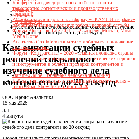
Конференции для директоров по безопасности –
транспортно-логистических и производственных
Главная
компаний
Новости
АО «Апатит» внедрило платформу «СКАУТ-Интерфакс»
Публикации
для автоматизации процедур работы кадровой службы
Как аннотации судебных решений сокращают изучение
Форум Blockchain Life 2021 21-22 апреля, Москва, Music
судебного дела контрагента до 20 секунд
Media Dome
Агентство Credinform запустило мобильное приложение
Как аннотации судебных
Системы Глобас!
Форум «Контрагенты – 2020 – главная площадка страны
решений сокращают
для обсуждения информационно-аналитических сервисов
и инструментов в области проверки контрагентов и
изучение судебного дела
управления рисками
Datame.Online – проверка человека за 5 минут
контрагента до 20 секунд
Кейсы, новые решения и смешанный формат участия –
итоги Road Show SearchInform 2020
ООО Ирбис Аналитика
15 мая 2026
331
4 минуты
Любой специалист службы безопасности знает это чувство —