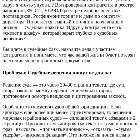
вдруг я что-то упустил? Вы проверили контрагента в реестре
банкротов, ФССП, ЕГРЮЛ, реестре недобросовестных
поставщиков, Росфинмониторинге и даже по соцсетям
директора. Но остаётся главный источник неочевидных
рисков — судебная практика. Вдруг у контрагента есть
«скелет в шкафу», который зарыт глубоко в судебных
решениях?
Вы идете в судебные базы, находите дела с участием
контрагента и понимаете, что час вашей жизни будет потерян
на чтение многостраничных документов.
Проблема: Судебные решения пишут не для вас
Решение суда — это часто 20–30 страниц текста, где суть
спора закопана между перечислением явки сторон,
протоколами осмотра вещдоков и цитированием законов.
Особенно это касается судов общей юрисдикции. Если
арбитраж еще более или менее структурирован, то решения
мировых и районных судов — сплошной текст с абзацами в 2
страницы. Приходится «сканировать» текст глазами в поисках
фраз «взыскать», «признать виновным», «отказать», «сумма
ущерба», «дисквалификация». Это похоже на поиск иглы в