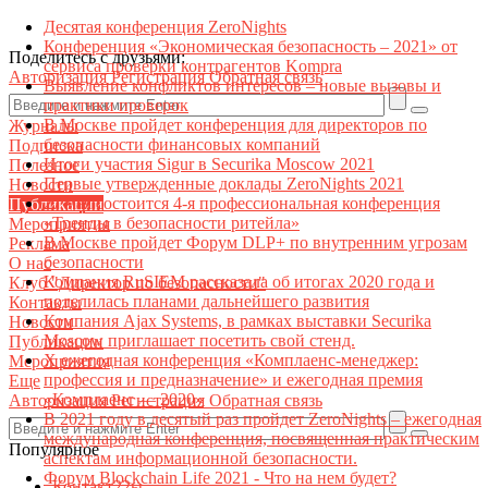
Десятая конференция ZeroNights
Конференция «Экономическая безопасность – 2021» от
Поделитесь с друзьями:
сервиса проверки контрагентов Kompra
Авторизация
Регистрация
Обратная связь
Выявление конфликтов интересов – новые вызовы и
практики проверок
В Москве пройдет конференция для директоров по
Журналы
безопасности финансовых компаний
Подписка
Итоги участия Sigur в Securika Moscow 2021
Полезное
Первые утвержденные доклады ZeroNights 2021
Новости
27 мая состоится 4-я профессиональная конференция
Публикации
«Тренды в безопасности ритейла»
Мероприятия
В Москве пройдет Форум DLP+ по внутренним угрозам
Реклама
безопасности
О нас
Компания RuSIEM рассказала об итогах 2020 года и
Клуб "Директор по безопасности"
поделилась планами дальнейшего развития
Контакты
Компания Ajax Systems, в рамках выставки Securika
Новости
Moscow приглашает посетить свой стенд.
Публикации
X ежегодная конференция «Комплаенс-менеджер:
Мероприятия
профессия и предназначение» и ежегодная премия
Еще
«Комплаенс — 2020»
Авторизация
Регистрация
Обратная связь
В 2021 году в десятый раз пройдет ZeroNights – ежегодная
международная конференция, посвященная практическим
Популярное
аспектам информационной безопасности.
Форум Blockchain Life 2021 - Что на нем будет?
Контакт22ы