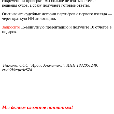
современной проверки. Вы больше не вчитываетесь в
решения судов, а сразу получаете готовые ответы.
Оценивайте судебные истории партнёров с первого взгляда —
через краткую ИИ-аннотацию.
Запросите
15-минутную презентацию и получите 10 отчетов в
подарок.
Реклама. ООО "Ирбис Аналитика". ИНН 1832051249.
erid:2VtzqwArSZd
Телефон для связи:
+7(499)
404-21-71
e-mail:
info@sec-company.ru
Мы делаем сложное понятным!